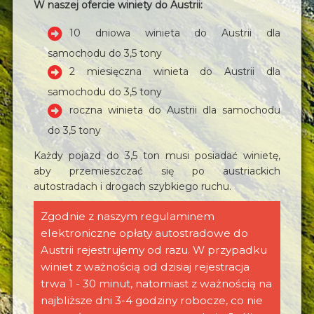
W naszej ofercie winiety do Austrii:
10 dniowa winieta do Austrii dla
samochodu do 3,5 tony
2 miesięczna winieta do Austrii dla
samochodu do 3,5 tony
roczna winieta do Austrii dla samochodu
do 3,5 tony
Każdy pojazd do 3,5 ton musi posiadać winietę,
aby przemieszczać się po austriackich
autostradach i drogach szybkiego ruchu.
Zgodnie z naszym regulaminem
elektroniczne opłaty autostradowe do
Austrii rejestrujemy od razu. W przypadku
winiet z ważnością od dzisiaj rejestracja
trwa 1 - 30 minut, natomiast z ważnością na
najbliższe dni 3-4 godziny robocze, co nie