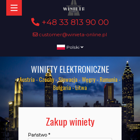
+48 33 813 90 00
customer@winieta-online.pl
Polski
WINIETY ELEKTRONICZNE
Austria - Czechy - Słowacja - Węgry - Rumunia -
Bułgaria - Litwa
Zakup winiety
Państwo *