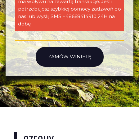
ma wpływu na zawartą transakcję. Jeśli
potrzebujesz szybkiej pomocy zadzwoń do
nas lub wyślij SMS +48668414910 24H na
dobę.
ZAMÓW WINIETĘ