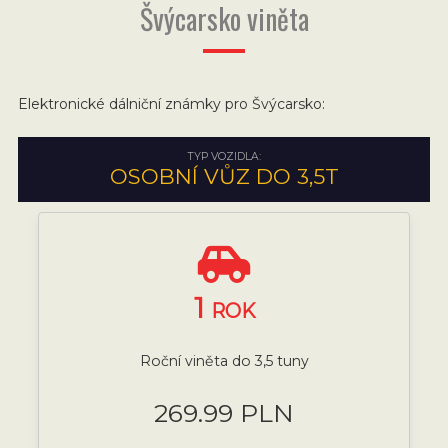
Švýcarsko viněta
Elektronické dálniční známky pro Švýcarsko:
TYP VOZIDLA:
OSOBNÍ VŮZ DO 3,5T
1
ROK
Roční viněta do 3,5 tuny
269.99 PLN