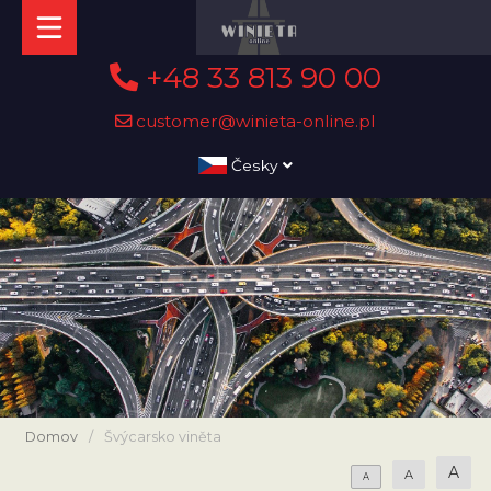
+48 33 813 90 00
customer@winieta-online.pl
Česky
Domov
/
Švýcarsko viněta
A
A
A