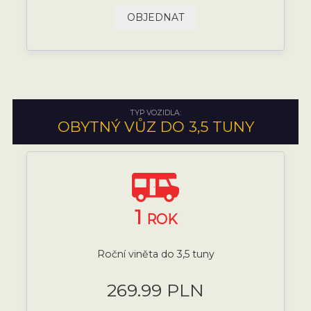
OBJEDNAT
TYP VOZIDLA:
OBYTNÝ VŮZ DO 3,5 TUNY
1
ROK
Roční viněta do 3,5 tuny
269.99 PLN