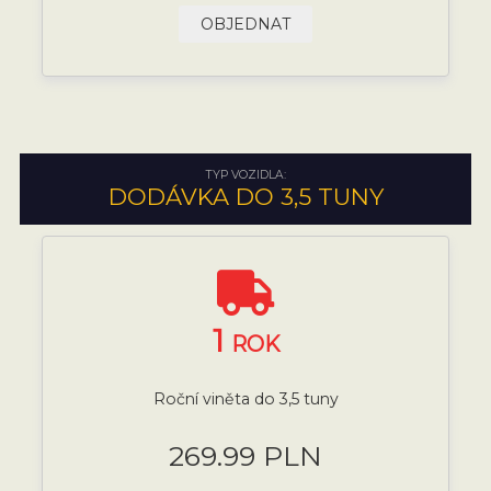
OBJEDNAT
TYP VOZIDLA:
DODÁVKA DO 3,5 TUNY
1
ROK
Roční viněta do 3,5 tuny
269.99 PLN