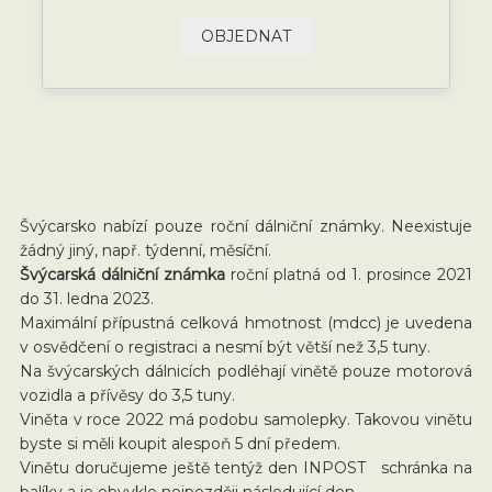
OBJEDNAT
Švýcarsko nabízí pouze roční dálniční známky. Neexistuje
žádný jiný, např. týdenní, měsíční.
Švýcarská dálniční známka
roční platná od 1. prosince 2021
do 31. ledna 2023.
Maximální přípustná celková hmotnost (mdcc) je uvedena
v osvědčení o registraci a nesmí být větší než 3,5 tuny.
Na švýcarských dálnicích podléhají vinětě pouze motorová
vozidla a přívěsy do 3,5 tuny.
Viněta v roce 2022 má podobu samolepky. Takovou vinětu
byste si měli koupit alespoň 5 dní předem.
Vinětu doručujeme ještě tentýž den INPOST schránka na
balíky a je obvykle nejpozději následující den.