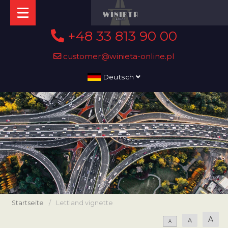
+48 33 813 90 00
customer@winieta-online.pl
Deutsch
Startseite
/
Lettland vignette
A
A
A