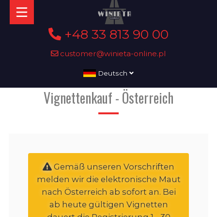
+48 33 813 90 00
customer@winieta-online.pl
Deutsch
Vignettenkauf - Österreich
Gemäß unseren Vorschriften
melden wir die elektronische Maut
nach Österreich ab sofort an. Bei
ab heute gültigen Vignetten
dauert die Registrierung 1 - 30