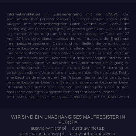
Informationsklausel im Zusammenhang mit der DSGVO
Der
Administrator Ihrer personenbezogenen Daten ist Feniqs.pl Prosta Spółka
Akcyjna. Ihre personenbezogenen Daten werden zum Zweck der
Erbringung von Dienstleistungen / Angeboten gemäß Art. 6 Sek. 1 lit. der
allgemeinen Verordnung zum Schutz personenbezogener Daten vom 27.
April 2016 als berechtigtes Interesse des Administrators, die Empfänger
Ihrer personenbezogenen Daten sind nur Stellen, die berechtigt sind,
personenbezogene Daten auf der Grundlage des Gesetzes zu erhalten,
Ihre personenbezogenen Daten werden gespeichert Für einen Zeitraum
von 5 Jahren oder länger, basierend auf dem berechtigten Interesse des
Administrators, haben Sie das Recht, den Administrator um Zugang zu
personenbezogenen Daten zu bitten, das Recht, ihre Entfernung zu
berichtigen oder die Verarbeitung einzuschränken, Sie haben das Recht,
eine Beschwerde einzureichen Der Präsident des Amtes für den Schutz
personenbezogener Daten, die Bereitstellung personenbezogener Daten
ist freiwillig, die Nichtbereitstellung von Daten kann jedoch dazu führen,
dass Dienstleistungen / Angebote nicht erbracht werden können.
JESTEŚMY NIEZALEŻNYM REJESTRATOREM OPŁAT AUTOSTRADOWYCH
WIR SIND EIN UNABHÄNGIGES MAUTREGISTER IN
EUROPA:
austria-winieta.pl
austriawinieta.pl
bilet-autostradowy.pl
bilety-autostradowe.pl