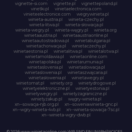
vignette-si.com
vignette.pl
vignettepoland.pl
vinetki.pl
vinietaelectronica.com
vinieteelectronice.com
wegrywinieta.pl
winieta-austria.pl
winieta-czechy.pl
winieta-litwa.pl
winieta-słowacja.pl
winieta-wegry.pl
winieta-węgry.pl
winieta.org
winietaaustria.pl
winietaaustriaonline.pl
winietaautostradowa.pl
winietabulgaria.pl
winietachorwacja.pl
winietaczechy.pl
winietaestonia.pl
winietalitwa.pl
winietalotwa.pl
winietamoldawia.pl
winietaonline.com
winietapolska.pl
winietarumunia.pl
winietaslovenia.pl
winietaslowacja.pl
winietaslowenia.pl
winietaszwajcaria.pl
winietasłowenia.pl
winietawegry.pl
winietomat.pl
winiety.org
winietydrogowe.pl
winietyelektroniczne.pl
winietyestonia.pl
winietywegry.pl
winietyzagraniczne.pl
winietyzakup.pl
węgry-winieta.pl
xn--sowacja-njb.org.pl
xn--soweniawinieta-gnc.pl
xn--wgry-winieta-4vb.pl
xn--winieta-sowacja-7sc.pl
xn--winieta-wgry-dwb.pl
© 2026 www.winietaonline.com WIR SIND EIN UNABHÄNGIGES