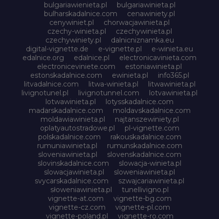
bulgariawienieta.pl
bulgariawinieta.pl
bulharskadalnice.com
cenawiniety.pl
cenywiniet.pl
chorwacjawinieta.pl
czechy-winieta.pl
czechywinieta.pl
czechywiniety.pl
dalnicniznamka.eu
digital-vignette.de
e-vignette.pl
e-winieta.eu
edalnice.org
edalnice.pl
electronicavinieta.com
electroniceviniete.com
estoniawinieta.pl
estonskadalnice.com
ewinieta.pl
info365.pl
litvadalnice.com
litwa-winieta.pl
litwawinieta.pl
livignotunel.pl
livignotunnel.com
lotvawinieta.pl
lotwawinieta.pl
lotysskadalnice.com
madarskadalnice.com
moldavskadalnice.com
moldawiawinieta.pl
najtanszewiniety.pl
oplatyautostradowe.pl
pl-vignette.com
polskadalnice.com
rakouskadalnice.com
rumuniawinieta.pl
rumunskadalnice.com
sloveniawinieta.pl
slovenskadalnice.com
slovinskadalnice.com
slowacja-winieta.pl
slowacjawinieta.pl
sloweniawinieta.pl
svycarskadalnice.com
szwajcariawinieta.pl
słoweniawinieta.pl
tunellivigno.pl
vignette-at.com
vignette-bg.com
vignette-cz.com
vignette-pl.com
vignette-poland.pl
vignette-ro.com