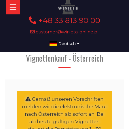
+48 33 813 90 00
customer@winieta-online.pl
Deutsch
Vignettenkauf - Österreich
Gemäß unseren Vorschriften
melden wir die elektronische Maut
nach Österreich ab sofort an. Bei
ab heute gültigen Vignetten
dauert die Registrierung 1 - 30