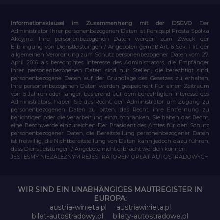
Informationsklausel im Zusammenhang mit der DSGVO
Der
Administrator Ihrer personenbezogenen Daten ist Feniqs.pl Prosta Spółka
Akcyjna. Ihre personenbezogenen Daten werden zum Zweck der
Erbringung von Dienstleistungen / Angeboten gemäß Art. 6 Sek. 1 lit. der
allgemeinen Verordnung zum Schutz personenbezogener Daten vom 27.
April 2016 als berechtigtes Interesse des Administrators, die Empfänger
Ihrer personenbezogenen Daten sind nur Stellen, die berechtigt sind,
personenbezogene Daten auf der Grundlage des Gesetzes zu erhalten,
Ihre personenbezogenen Daten werden gespeichert Für einen Zeitraum
von 5 Jahren oder länger, basierend auf dem berechtigten Interesse des
Administrators, haben Sie das Recht, den Administrator um Zugang zu
personenbezogenen Daten zu bitten, das Recht, ihre Entfernung zu
berichtigen oder die Verarbeitung einzuschränken, Sie haben das Recht,
eine Beschwerde einzureichen Der Präsident des Amtes für den Schutz
personenbezogener Daten, die Bereitstellung personenbezogener Daten
ist freiwillig, die Nichtbereitstellung von Daten kann jedoch dazu führen,
dass Dienstleistungen / Angebote nicht erbracht werden können.
JESTEŚMY NIEZALEŻNYM REJESTRATOREM OPŁAT AUTOSTRADOWYCH
WIR SIND EIN UNABHÄNGIGES MAUTREGISTER IN
EUROPA:
austria-winieta.pl
austriawinieta.pl
bilet-autostradowy.pl
bilety-autostradowe.pl