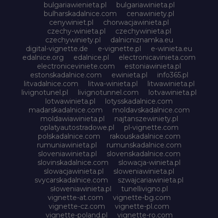
bulgariawienieta.pl
bulgariawinieta.pl
bulharskadalnice.com
cenawiniety.pl
cenywiniet.pl
chorwacjawinieta.pl
czechy-winieta.pl
czechywinieta.pl
czechywiniety.pl
dalnicniznamka.eu
digital-vignette.de
e-vignette.pl
e-winieta.eu
edalnice.org
edalnice.pl
electronicavinieta.com
electroniceviniete.com
estoniawinieta.pl
estonskadalnice.com
ewinieta.pl
info365.pl
litvadalnice.com
litwa-winieta.pl
litwawinieta.pl
livignotunel.pl
livignotunnel.com
lotvawinieta.pl
lotwawinieta.pl
lotysskadalnice.com
madarskadalnice.com
moldavskadalnice.com
moldawiawinieta.pl
najtanszewiniety.pl
oplatyautostradowe.pl
pl-vignette.com
polskadalnice.com
rakouskadalnice.com
rumuniawinieta.pl
rumunskadalnice.com
sloveniawinieta.pl
slovenskadalnice.com
slovinskadalnice.com
slowacja-winieta.pl
slowacjawinieta.pl
sloweniawinieta.pl
svycarskadalnice.com
szwajcariawinieta.pl
słoweniawinieta.pl
tunellivigno.pl
vignette-at.com
vignette-bg.com
vignette-cz.com
vignette-pl.com
vignette-poland.pl
vignette-ro.com