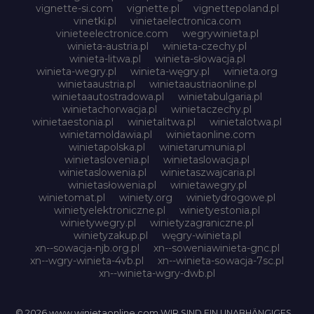
vignette-si.com
vignette.pl
vignettepoland.pl
vinetki.pl
vinietaelectronica.com
vinieteelectronice.com
wegrywinieta.pl
winieta-austria.pl
winieta-czechy.pl
winieta-litwa.pl
winieta-słowacja.pl
winieta-wegry.pl
winieta-węgry.pl
winieta.org
winietaaustria.pl
winietaaustriaonline.pl
winietaautostradowa.pl
winietabulgaria.pl
winietachorwacja.pl
winietaczechy.pl
winietaestonia.pl
winietalitwa.pl
winietalotwa.pl
winietamoldawia.pl
winietaonline.com
winietapolska.pl
winietarumunia.pl
winietaslovenia.pl
winietaslowacja.pl
winietaslowenia.pl
winietaszwajcaria.pl
winietasłowenia.pl
winietawegry.pl
winietomat.pl
winiety.org
winietydrogowe.pl
winietyelektroniczne.pl
winietyestonia.pl
winietywegry.pl
winietyzagraniczne.pl
winietyzakup.pl
węgry-winieta.pl
xn--sowacja-njb.org.pl
xn--soweniawinieta-gnc.pl
xn--wgry-winieta-4vb.pl
xn--winieta-sowacja-7sc.pl
xn--winieta-wgry-dwb.pl
© 2026 www.winietaonline.com WIR SIND EIN UNABHÄNGIGES