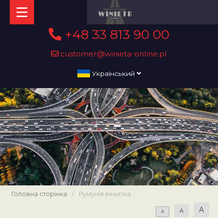
+48 33 813 90 00
customer@winieta-online.pl
Український
Головна сторінка
/
Румунія віньєтка
A
A
A