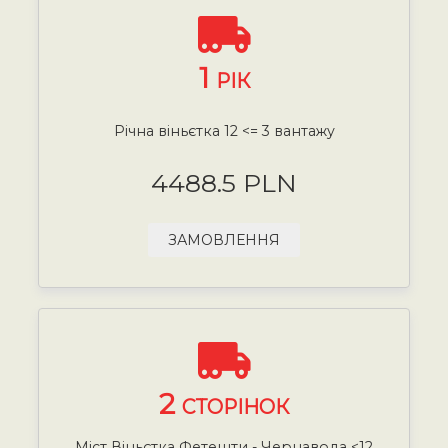
1
РІК
Річна віньєтка 12 <= 3 вантажу
4488.5 PLN
ЗАМОВЛЕННЯ
2
СТОРІНОК
Міст Віньєтка Фетешти - Чернавода <12