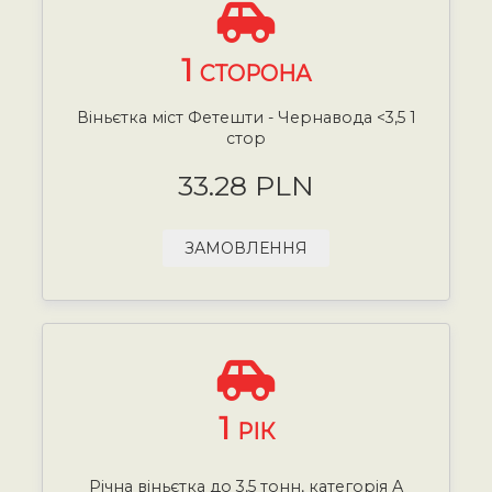
1
СТОРОНА
Віньєтка міст Фетешти - Чернавода <3,5 1
стор
33.28 PLN
ЗАМОВЛЕННЯ
1
РІК
Річна віньєтка до 3,5 тонн, категорія А